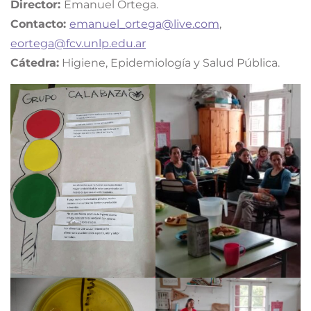
Director:
Emanuel Ortega.
Contacto:
emanuel_ortega@live.com
,
eortega@fcv.unlp.edu.ar
Cátedra:
Higiene, Epidemiología y Salud Pública.