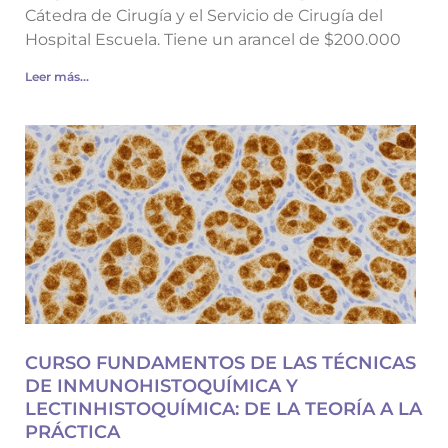
Cátedra de Cirugía y el Servicio de Cirugía del
Hospital Escuela. Tiene un arancel de $200.000
Leer más...
CURSO FUNDAMENTOS DE LAS TÉCNICAS
DE INMUNOHISTOQUÍMICA Y
LECTINHISTOQUÍMICA: DE LA TEORÍA A LA
PRÁCTICA