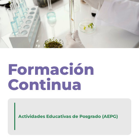
MAESTRÍA EN
TECNOLOGÍA E HIGIENE
Formación
DE LOS ALIMENTOS
Continua
Actividades Educativas de Posgrado (AEPG)