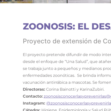
ZOONOSIS: EL DE
Proyecto de extensión de Co
El proyecto pretende difundir de modo interd
desde el enfoque de “Una Salud”, que atañen
se trabaja junto a pequeños y medianos produ
enfermedades zoonóticas. Se brinda informac
vacunación antirrábica a mascotas. Se fomen
Directoras:
Corina Bainotti y KarinaZubiri.
Contacto:
zoonosisconocerlasyprevenirlas
Instagram:
@zoonosisconocerlasyprevenirla
Cátedra:
Higiene, Epidemiología y Salud Púb