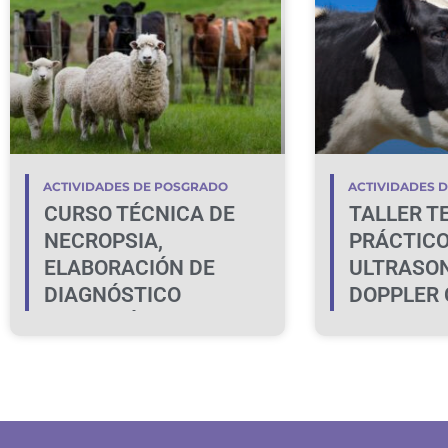
ACTIVIDADES DE POSGRADO
ACTIVIDADES 
CURSO TÉCNICA DE
TALLER T
NECROPSIA,
PRÁCTICO
ELABORACIÓN DE
ULTRASO
DIAGNÓSTICO
DOPPLER 
MORFOLÓGICOS,
LA IDENT
MUESTREO Y
LA HEMBR
DISCUSIÓN DE CASOS
GESTANT
CLÍNICOS EN BOVINOS
Y OVINOS