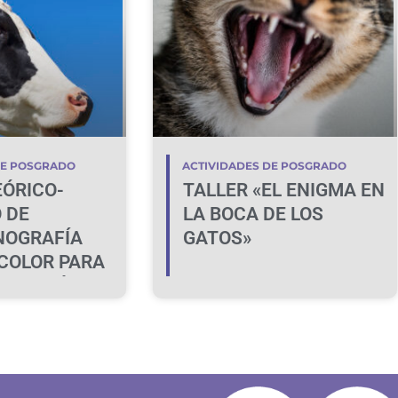
VETERINARIA
DE POSGRADO
ACTIVIDADES DE POSGRADO
EÓRICO-
TALLER «EL ENIGMA EN
 DE
LA BOCA DE LOS
NOGRAFÍA
GATOS»
COLOR PARA
IFICACIÓN DE
A BOVINA NO
E