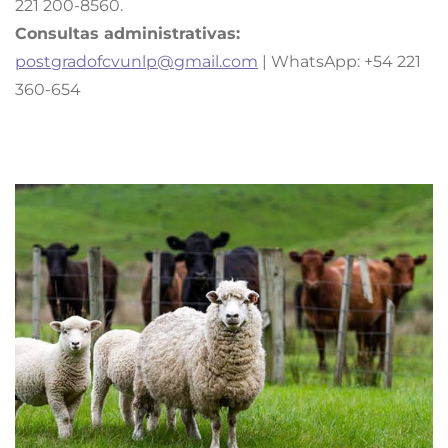
221 200-8560.
Consultas administrativas:
postgradofcvunlp@gmail.com
| WhatsApp: +54 221
360-654