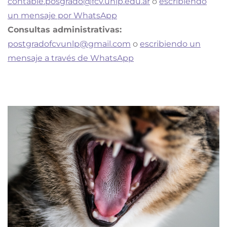
contable.posgrado@fcv.unlp.edu.ar
o
escribiendo
un mensaje por WhatsApp
Consultas administrativas:
postgradofcvunlp@gmail.com
o
escribiendo un
mensaje a través de WhatsApp