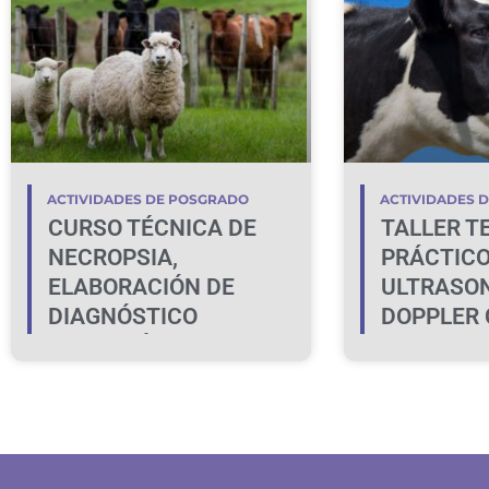
ACTIVIDADES DE POSGRADO
ACTIVIDADES 
CURSO TÉCNICA DE
TALLER T
NECROPSIA,
PRÁCTICO
ELABORACIÓN DE
ULTRASO
DIAGNÓSTICO
DOPPLER 
MORFOLÓGICOS,
LA IDENT
MUESTREO Y
LA HEMBR
DISCUSIÓN DE CASOS
GESTANT
CLÍNICOS EN BOVINOS
Y OVINOS