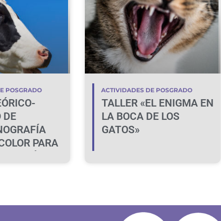
VETERINARIA
DE POSGRADO
ACTIVIDADES DE POSGRADO
EÓRICO-
TALLER «EL ENIGMA EN
 DE
LA BOCA DE LOS
NOGRAFÍA
GATOS»
COLOR PARA
IFICACIÓN DE
A BOVINA NO
E