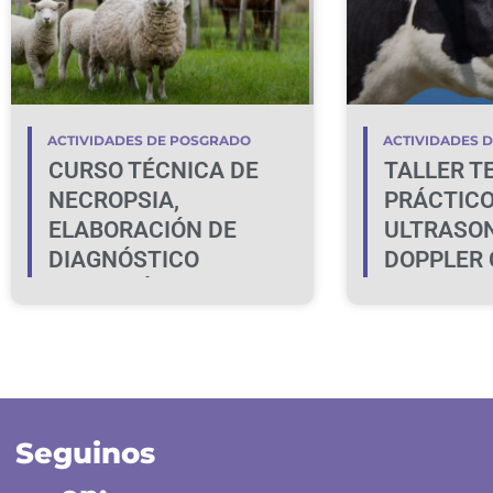
ACTIVIDADES DE POSGRADO
ACTIVIDADES 
CURSO TÉCNICA DE
TALLER T
NECROPSIA,
PRÁCTICO
ELABORACIÓN DE
ULTRASO
DIAGNÓSTICO
DOPPLER 
MORFOLÓGICOS,
LA IDENT
MUESTREO Y
LA HEMBR
DISCUSIÓN DE CASOS
GESTANT
CLÍNICOS EN BOVINOS
Y OVINOS
Seguinos