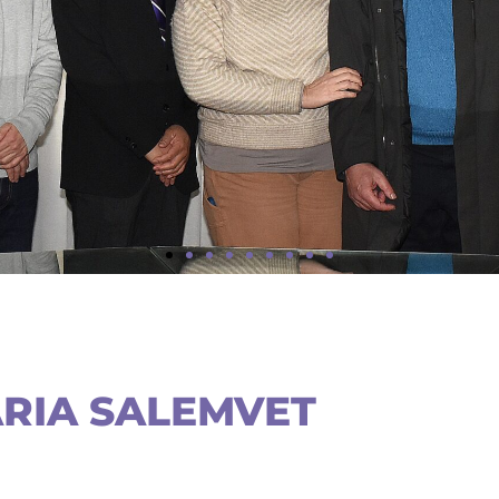
 UNA
ES
EAS
ARIA SALEMVET