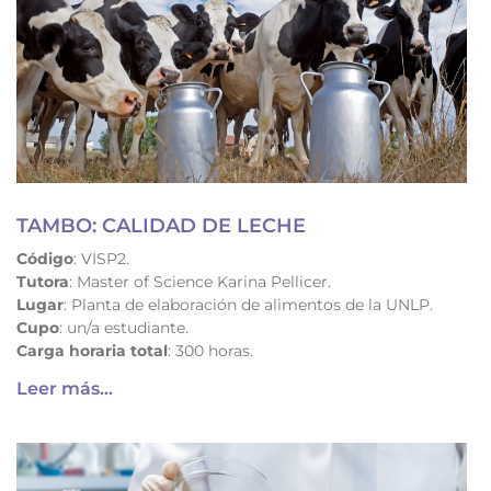
TAMBO: CALIDAD DE LECHE
Código
: VISP2.
Tutora
: Master of Science Karina Pellicer.
Lugar
: Planta de elaboración de alimentos de la UNLP.
Cupo
: un/a estudiante.
Carga horaria total
: 300 horas.
Leer más...