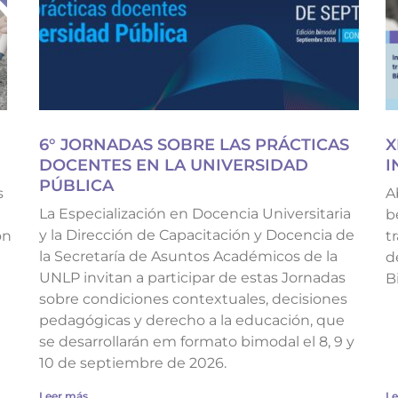
6° JORNADAS SOBRE LAS PRÁCTICAS
X
DOCENTES EN LA UNIVERSIDAD
I
PÚBLICA
s
A
La Especialización en Docencia Universitaria
b
y la Dirección de Capacitación y Docencia de
ón
t
la Secretaría de Asuntos Académicos de la
d
UNLP invitan a participar de estas Jornadas
B
sobre condiciones contextuales, decisiones
pedagógicas y derecho a la educación, que
se desarrollarán em formato bimodal el 8, 9 y
10 de septiembre de 2026.
Leer más...
Le