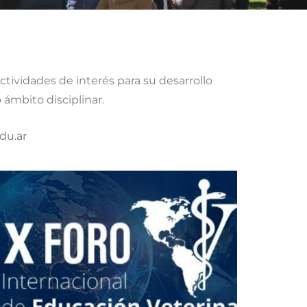
tividades de interés para su desarrollo
 ámbito disciplinar.
du.ar