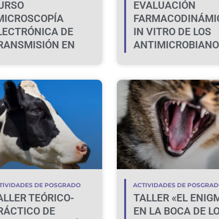
URSO
EVALUACIÓN
MICROSCOPÍA
FARMACODINÁMI
LECTRÓNICA DE
IN VITRO DE LOS
RANSMISIÓN EN
ANTIMICROBIAN
IENCIAS
VINCULADA A SU
IOLÓGICAS»
PRUDENTE EN
MEDICINA
VETERINARIA
TIVIDADES DE POSGRADO
ACTIVIDADES DE POSGRA
ALLER TEÓRICO-
TALLER «EL ENIG
RÁCTICO DE
EN LA BOCA DE L