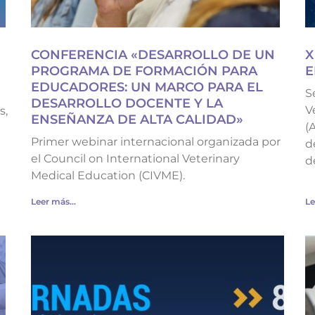
CONFERENCIA «DESARROLLO DE UN
X
PROGRAMA DE FORMACIÓN PARA
E
EDUCADORES: UN MARCO PARA EL
S
DESARROLLO DOCENTE Y LA
V
s,
ENSEÑANZA DE ALTA CALIDAD»
(
Primer webinar internacional organizada por
d
el Council on International Veterinary
d
Medical Education (CIVME).
Leer más...
Le