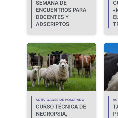
SEMANA DE
C
ENCUENTROS PARA
«
DOCENTES Y
E
ADSCRIPTOS
T
C
B
ACTIVIDADES DE POSGRADO
AC
CURSO TÉCNICA DE
T
NECROPSIA,
P