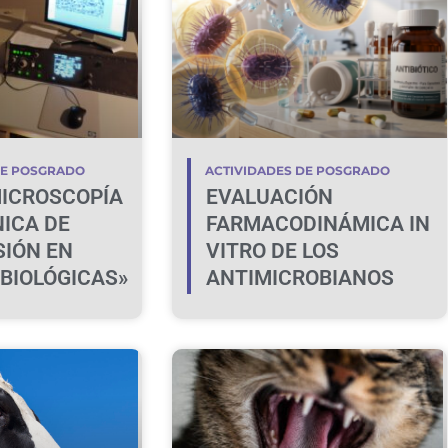
DE POSGRADO
ACTIVIDADES DE POSGRADO
ICROSCOPÍA
EVALUACIÓN
ICA DE
FARMACODINÁMICA IN
IÓN EN
VITRO DE LOS
 BIOLÓGICAS»
ANTIMICROBIANOS
VINCULADA A SU USO
PRUDENTE EN
MEDICINA
VETERINARIA