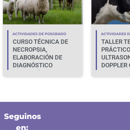
ACTIVIDADES DE POSGRADO
ACTIVIDADES 
CURSO TÉCNICA DE
TALLER T
NECROPSIA,
PRÁCTICO
ELABORACIÓN DE
ULTRASO
DIAGNÓSTICO
DOPPLER 
MORFOLÓGICOS,
LA IDENT
MUESTREO Y
LA HEMBR
DISCUSIÓN DE CASOS
GESTANT
CLÍNICOS EN BOVINOS
Y OVINOS
Seguinos
en: