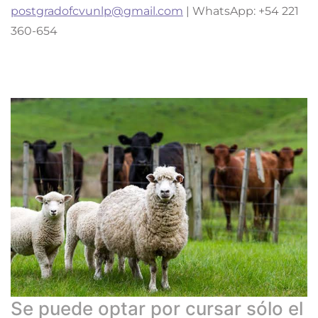
postgradofcvunlp@gmail.com
| WhatsApp: +54 221
360-654
Se puede optar por cursar sólo el