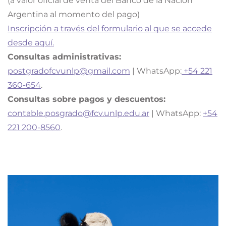
(a valor oficial de venta del Banco de la Nación
Argentina al momento del pago)
Inscripción a través del formulario al que se accede
desde aquí.
Consultas administrativas:
postgradofcvunlp@gmail.com
| WhatsApp:
+54 221
360-654
.
Consultas sobre pagos y descuentos:
contable.posgrado@fcv.unlp.edu.ar
| WhatsApp:
+54
221 200-8560
.