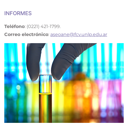
INFORMES
Teléfono
: (0221) 421-1799.
Correo electrónico
:
aseoane@fcv.unlp.edu.ar