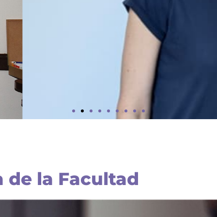
D
RD
E
 de la Facultad