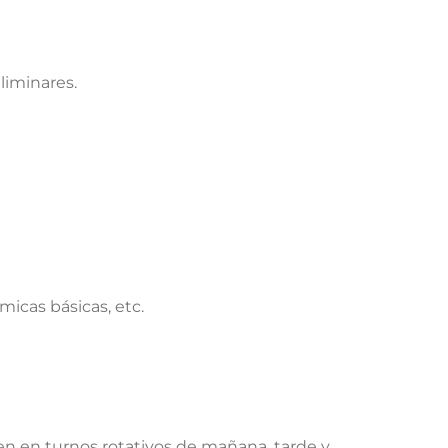
liminares.
micas básicas, etc.
en en turnos rotativos de mañana, tarde y